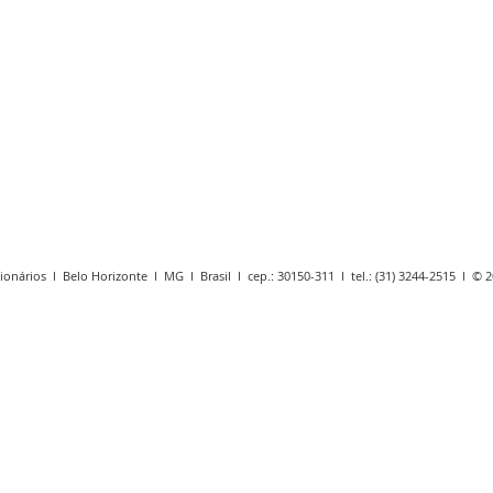
ionários l Belo Horizonte l MG l Brasil l cep.: 30150-311 l tel.: (31) 3244-2515 l ©