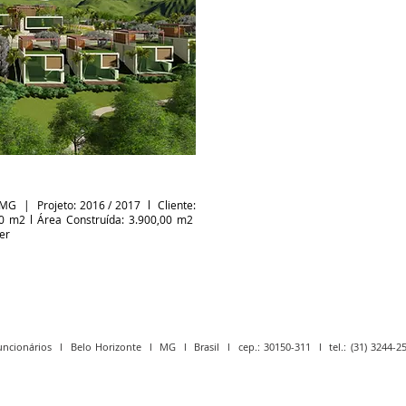
- MG | Projeto: 2016 / 2017 l Cliente:
0 m2 l Área Construída: 3.900,00 m2
er
uncionários l Belo Horizonte l MG l Brasil l cep.: 30150-311 l tel.: (31) 3244-